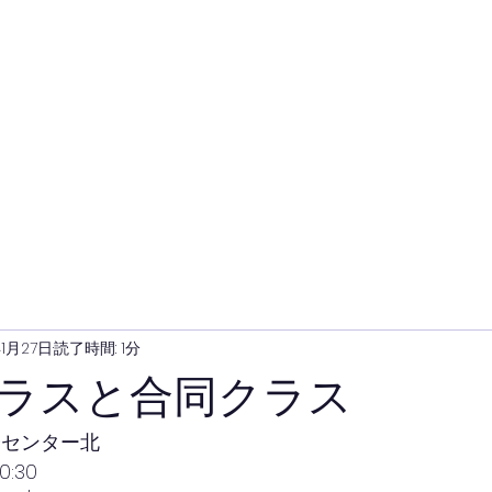
年1月27日
読了時間: 1分
ラスと合同クラス
会センター北
:30