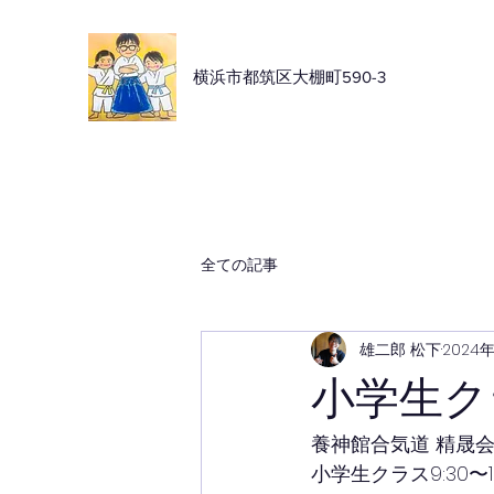
横浜市都筑区大棚町590-3
全ての記事
雄二郎 松下
2024
小学生ク
養神館合気道 精晟
小学生クラス9:30〜10