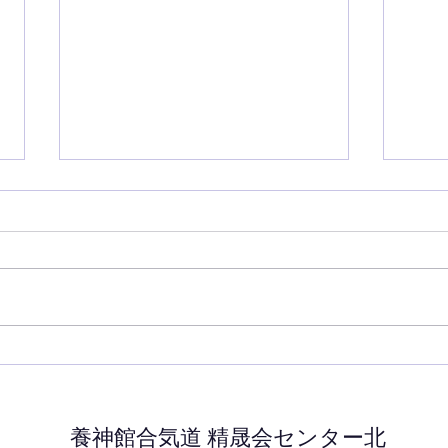
7月の稽古
6月
養神館合気道 精晟会センター北