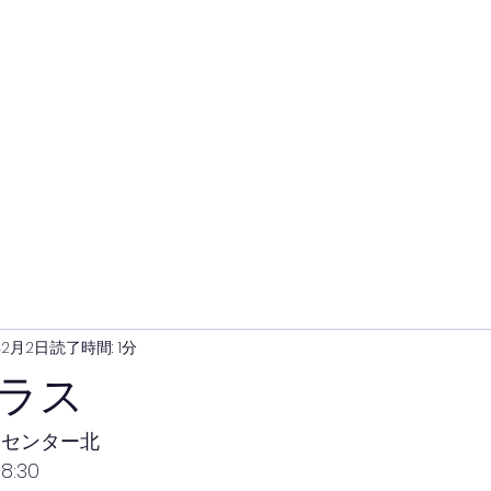
年2月2日
読了時間: 1分
ラス
会センター北
8:30