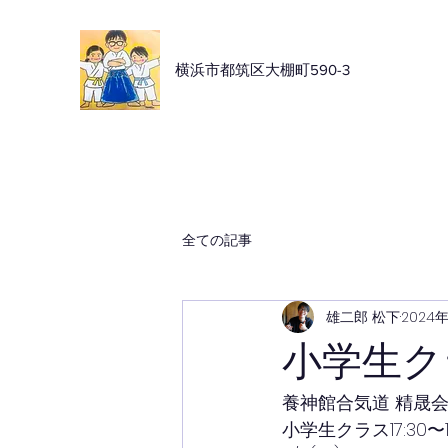
横浜市都筑区大棚町590-3
全ての記事
雄二郎 松下
2024
小学生ク
養神館合気道 精晟
小学生クラス17:30〜1