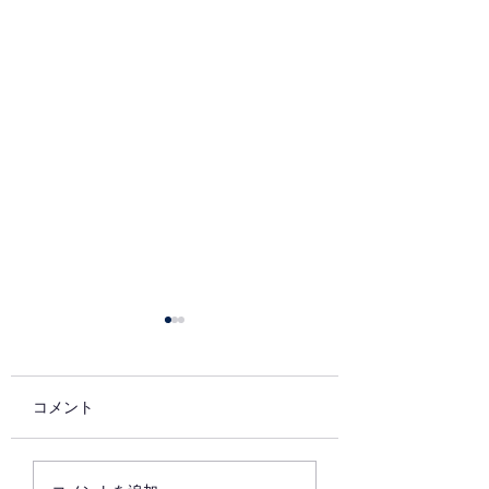
コメント
7月の稽古
6月最後の稽古日