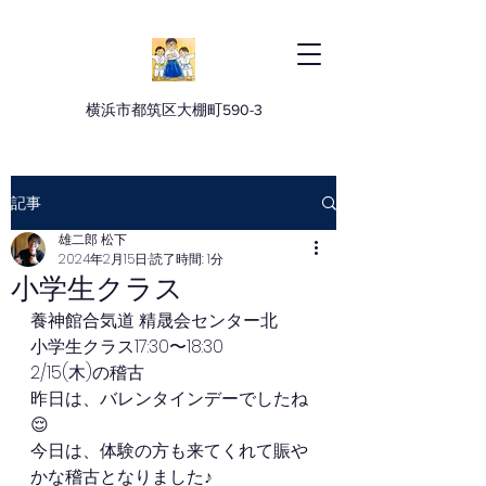
横浜市都筑区大棚町590-3
記事
雄二郎 松下
2024年2月15日
読了時間: 1分
小学生クラス
養神館合気道 精晟会センター北
小学生クラス17:30〜18:30
2/15(木)の稽古
昨日は、バレンタインデーでしたね
😌
今日は、体験の方も来てくれて賑や
かな稽古となりました♪