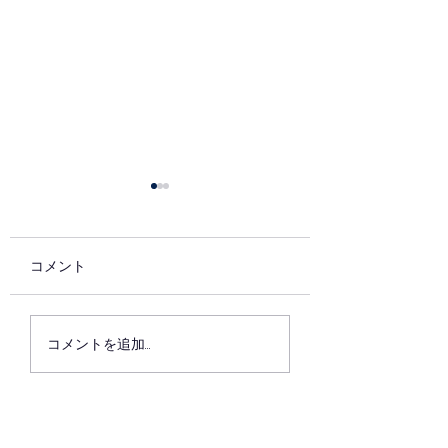
コメント
7月の稽古
6月最後の稽古日
コメントを追加…
た。