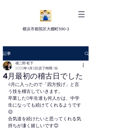
横浜市都筑区大棚町590-3
記事
雄二郎 松下
2025年4月3日
読了時間: 1分
4月最初の稽古日でした
4月に入ったので「四方投げ」と言
う技を稽古していきます。
卒業した6年生達も何人かは、中学
生になっても続けてくれるようです
😌
合気道を続けたいと思ってくれる気
持ちが凄く嬉しいです😊