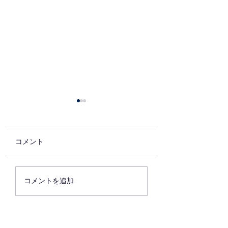
コメント
7月の稽古
6月最後の稽古日
コメントを追加…
た。