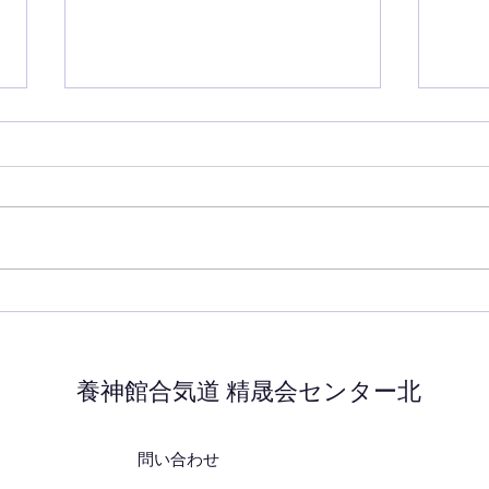
7月の稽古
6月
養神館合気道 精晟会センター北
問い合わせ