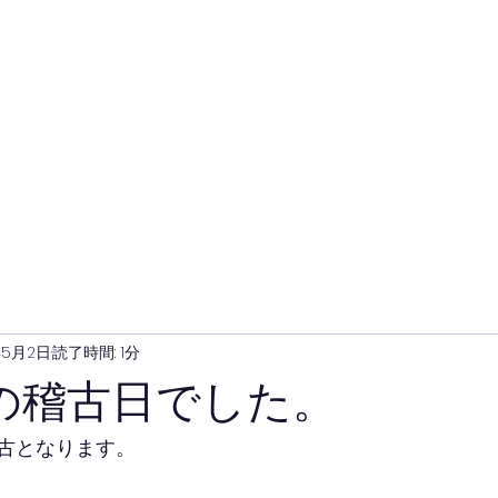
年5月2日
読了時間: 1分
の稽古日でした。
古となります。