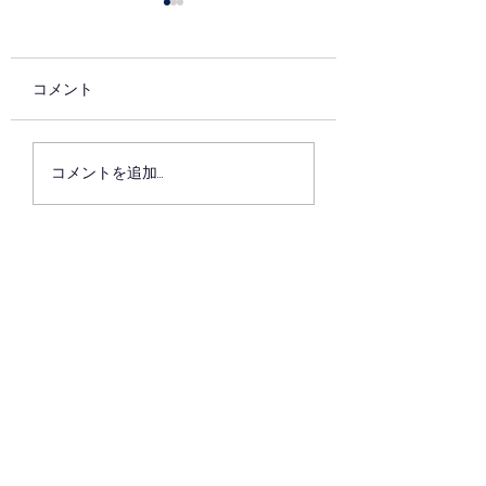
コメント
7月の稽古
6月最後の稽古日
コメントを追加…
た。