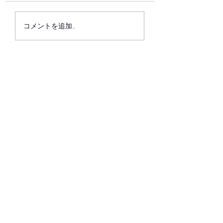
6月最後の稽古日
コメントを追加…
た。