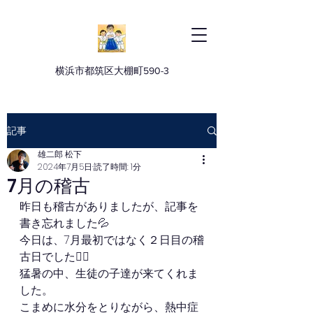
横浜市都筑区大棚町590-3
記事
雄二郎 松下
2024年7月5日
読了時間: 1分
7月の稽古
昨日も稽古がありましたが、記事を
書き忘れました💦
今日は、7月最初ではなく２日目の稽
古日でした🙂‍↕️
猛暑の中、生徒の子達が来てくれま
した。
こまめに水分をとりながら、熱中症