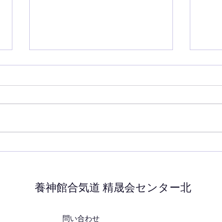
7月の稽古
6月
養神館合気道 精晟会センター北
問い合わせ